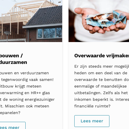
bouwen /
Overwaarde vrijmake
duurzamen
Er zijn steeds meer mogelij
ouwen en verduurzamen
heden om een deel van de
 tegenwoordig vaak samen!
overwaarde te benutten do
itbouw krijgt meteen
eenmalige of maandelijkse
rverwarming en HR++ glas
uitbetalingen. Zelfs als het
t de woning energiezuiniger
inkomen beperkt is. Interes
t. Misschien ook meteen
financiële ruimte?
epanelen?
Lees meer
ees meer