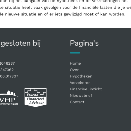
it dan bij het aangaan van de hypotheek en de verzekeringen het
 situatie heeft vaak gevolgen voor de financiële lasten die je wi
e nieuwe situatie en of er iets gewijzigd moet of kan worden.
gesloten bij
Pagina's
2046237
Home
1347062
Over
00.017307
Hypotheken
Verzekeren
Financieel inzicht
Nieuwsbrief
Contact