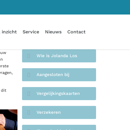
 inzicht
Service
Nieuws
Contact
jouw
Wie is Jolanda Los
an
erste
vragen,
Aangesloten bij
 dit
Vergelijkingskaarten
Verzekeren