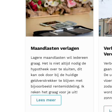
Maandlasten verlagen
Ver
Ver
Lagere maandlasten wil iedereen
graag. Het is niet altijd nodig de
Verb
hypotheek over te sluiten, dit
gaan
kan ook door bij de huidige
De u
geldverstrekker te blijven met
vloe
bijvoorbeeld rentemiddeling. Ik
zoda
reken het graag voor je uit!
word
zonn
Lees meer
L