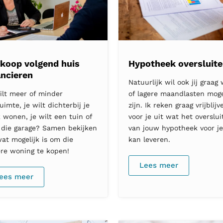
koop volgend huis
Hypotheek oversluit
ancieren
Natuurlijk wil ook jij graag
ilt meer of minder
of lagere maandlasten moge
uimte, je wilt dichterbij je
zijn. Ik reken graag vrijblij
 wonen, je wilt een tuin of
voor je uit wat het overslui
t die garage? Samen bekijken
van jouw hypotheek voor j
at mogelijk is om die
kan leveren.
re woning te kopen!
Lees meer
ees meer