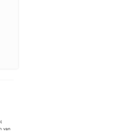
l
n van