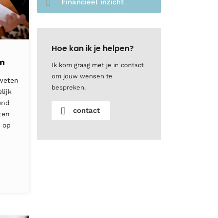
Financieel inzicht
Hoe kan ik je helpen?
en
Ik kom graag met je in contact
om jouw wensen te
 weten
bespreken.
lijk
vend
contact
ten
e op