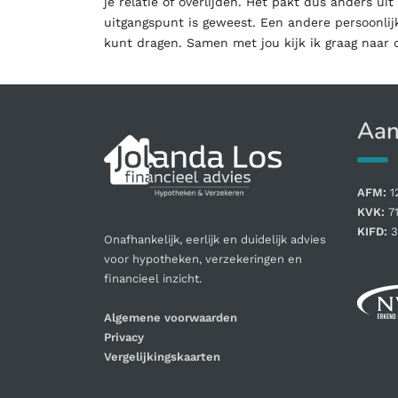
je relatie of overlijden. Het pakt dus anders u
uitgangspunt is geweest. Een andere persoonlijke
kunt dragen. Samen met jou kijk ik graag naar d
Aan
AFM:
1
KVK:
7
KIFD:
3
Onafhankelijk, eerlijk en duidelijk advies
voor hypotheken, verzekeringen en
financieel inzicht.
Algemene voorwaarden
Privacy
Vergelijkingskaarten