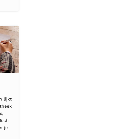
 lijkt
otheek
s,
 Toch
n je