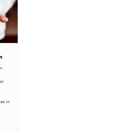
n
k-
or
se in